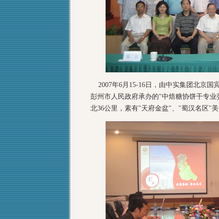
2007年6月15-16日，由中实集团北
彭州市人民政府承办的"中焙糖协饼干专业委
北36公里，素有"天府金盆"、"蜀汉名区