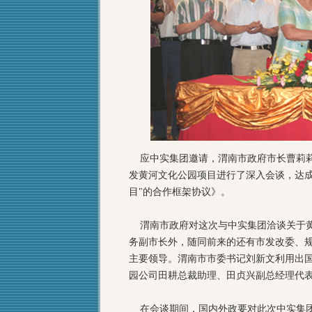
应中实集团邀请，渭南市政府市长曹莉莉市
发黄河文化公园项目进行了深入会谈，达成
目"的合作框架协议》。
渭南市政府对这次与中实集团洽谈关于黄
务副市长外，随同前来的还有市发改委、
主要领导。渭南市市委书记刘新文利用出
园公司田耕总裁助理、田贞兴副总经理代
在会谈期间，国内外政要对此次中实集团