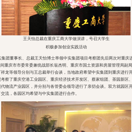
王天怡总裁在重庆工商大学做演讲，号召大学生
积极参加创业实践活动
实集团董事长、总裁王天怡博士率领中实集团项目考察团先后两次对重庆进
察期间重庆市市委常委兼统战部长翁杰明、重庆市国土资源和房屋管理局副
丁祥龙等领导分别与王总裁举行会谈，当地政府希望中实集团到重庆进行
观考察了重庆空港工业园区、重庆经济技术开发区、蔡家组团、茶园新区
现代物流产业园区，并分别与各管委会领导进行了亲切会谈。双方就园区
了交流，各园区均希望与中实集团进行合作。