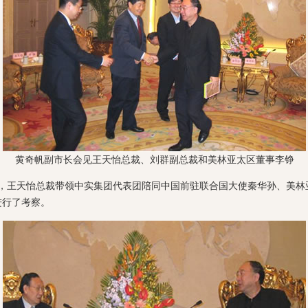
黄奇帆副市长会见王天怡总裁、刘群副总裁和美林亚太区董事李铮
3日，王天怡总裁带领中实集团代表团陪同中国前驻联合国大使秦华孙、美林
进行了考察。