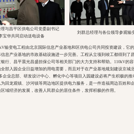
经理与昌平区供电公司党委副书记
刘群总经理与各位领导参观输
李宝华共同启动送电设备
0kV输变电工程由北京国际信息产业基地和区供电公司共同投资建设，它
际信息产业基地的市政基础设施进一步完善。工程从立项到竣工都得到了
银行、昌平晨光昌盛担保公司等相关部门的大力支持和帮助。110kV的
地全部入园企业日益增加的用电需要，而且对于在产业基地规划建设京城北
更多企业总部、研发设计中心、孵化中心等项目入园建设必将产生积极的推
以为回龙观镇、沙河镇等周边地区提供电力服务，是一件造福周边百姓和
边区域经济的发展，改善人民群众的居住条件，发挥积极的作用。