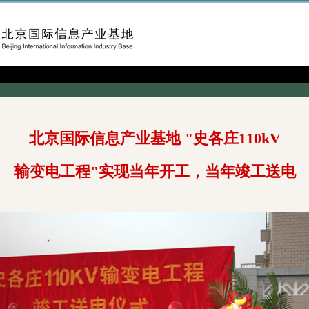
北京国际信息产业基地 "史各庄110kV
输变电工程"实现当年开工，当年竣工送电