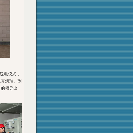
输送电仪式，
长齐炳瑞、副
司的领导出