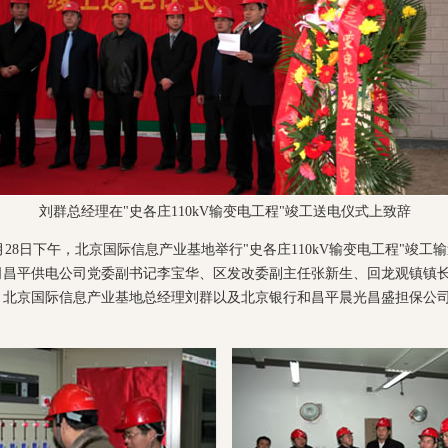
刘群总经理在"史各庄110kV输变电工程"竣工送电仪式上致辞
1月28日下午，北京国际信息产业基地举行"史各庄110kV输变电工程"竣工
司昌平供电公司党委副书记李宝华、区发改委副主任张新生、回龙观镇镇
、北京国际信息产业基地总经理刘群以及北京银行和昌平晨光昌盛担保公