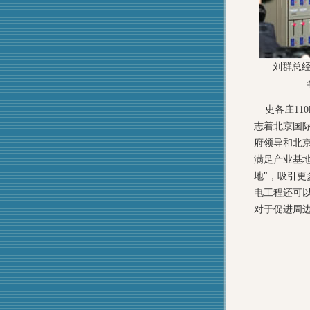
刘群总
史各庄11
志着北京国
府领导和北京
满足产业基
地"，吸引
电工程还可
对于促进周