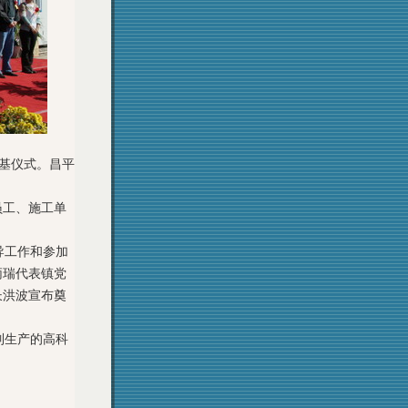
基仪式。昌平
员工、施工单
导工作和参加
炳瑞代表镇党
长洪波宣布奠
制生产的高科