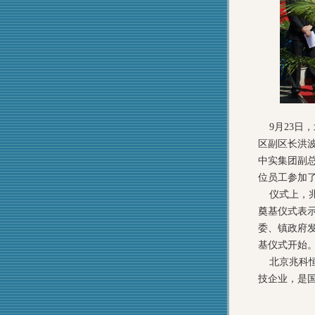
9月23日
区副区长洪
中实集团副
位员工参加
仪式上，兆
奠基仪式表
委、镇政府
基仪式开始
北京兆科恒
技企业，是